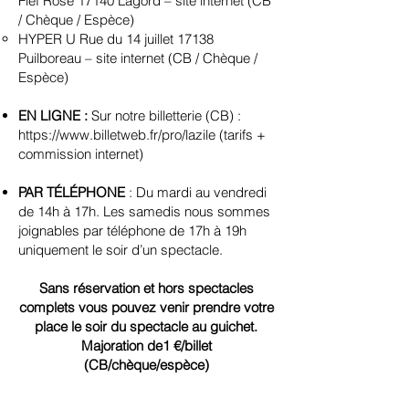
Fief Rose 17140 Lagord –
site internet
(CB
/ Chèque / Espèce)
HYPER U Rue du 14 juillet 17138
Puilboreau –
site internet
(CB / Chèque /
Espèce)
EN LIGNE :
Sur notre billetterie (CB) :
https://www.billetweb.fr/pro/lazile
(tarifs +
commission internet)
PAR TÉLÉPHONE
: Du mardi au vendredi
de 14h à 17h. Les samedis nous sommes
joignables par téléphone de 17h à 19h
uniquement le soir d’un spectacle.
Sans réservation et hors spectacles
complets vous pouvez venir prendre votre
place le soir du spectacle au guichet.
Majoration de1 €/billet
(CB/chèque/espèce)