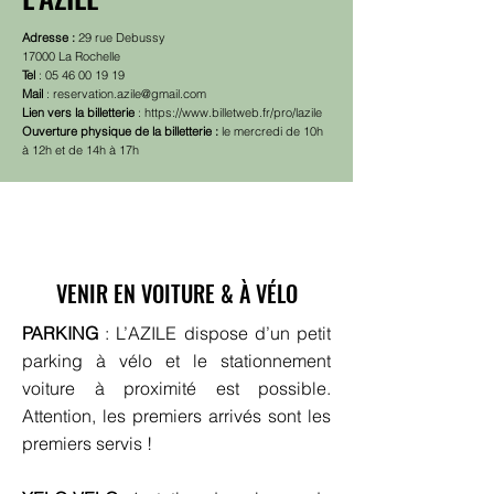
Adresse :
29 rue Debussy
17000 La Rochelle
Tel
:
05 46 00 19 19
Mail
:
reservation.azile@gmail.com
Lien vers la billetterie
:
https://www.billetweb.fr/pro/lazile
Ouverture physique de la billetterie :
le mercredi de 10h
à 12h et de 14h à 17h
VENIR EN VOITURE & À VÉLO
PARKING
: L’AZILE dispose d’un petit
parking à vélo et le stationnement
voiture à proximité est possible.
Attention, les premiers arrivés sont les
premiers servis !