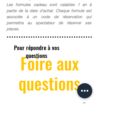
Les formules cadeau sont valables 1 an à
partie de la date d'achat. Chaque formule est
associée à un code de réservation qui
permettra au spectateur de réserver ses
places.
Pour répondre à vos
Foire aux
questions
questions
Et pour le placement ?